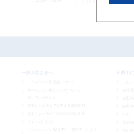
2024年02月
アルファカルシドールカプ
一般の皆さまへ
日医工
ジェネリック医薬品について
ごあい
食べること、飲むことがつらいと
会社概
感じていませんか
全国事
開発から流通までを支える組織体制
組織体
患者さまとそのご家族のための工夫
沿革
くすりのしおり
透明性
エタネルセプトBS皮下注「日医工」による
法令遵