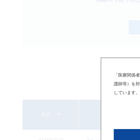
製品検索
キーワード
から探す
剤型
から探す
選択してください
薬効
から探す
選択してください
「医療関係者
護師等）を対
クリア
しています。
年月