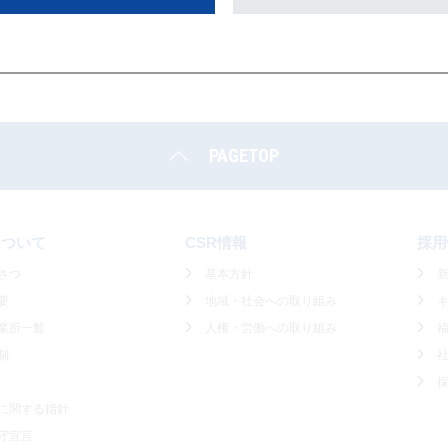
セル0.5μg「NIG」
「使用上の注意
PAGETOP
について
CSR情報
採用
さつ
基本方針
要
地域・社会への取り組み
業所一覧
人権・労働への取り組み
制
に関する指針
守宣言