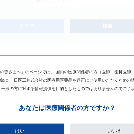
クリア
検索
新製品
オンコロジー
の皆さまへ」のページでは、 国内の医療関係者の方（医師、歯科医師
象に、 日医工株式会社の医療用医薬品を適正にご使用いただくための
 一般の方に対する情報提供を目的としたものではありませんのでご了
あなたは
医療関係者の方ですか？
製品名
Japanese
English
はい
いいえ