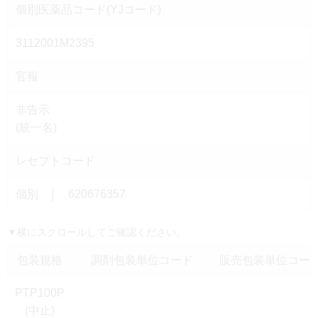
個別医薬品コード(YJコード)
3112001M2395
官報
非告示
(統一名)
レセプトコード
個別 │ 620676357
▼横にスクロールしてご確認ください。
包装規格
調剤包装単位コード
販売包装単位コード(
PTP100P
(中止)