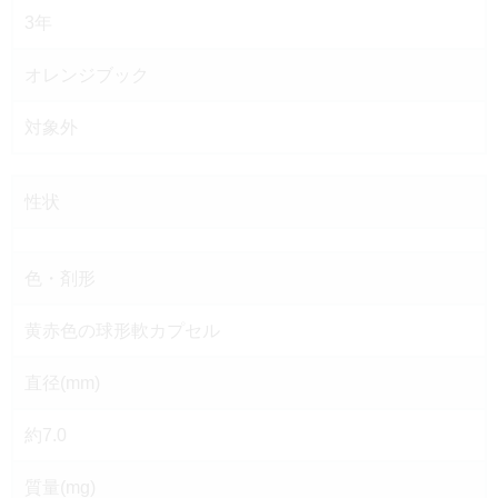
3年
オレンジブック
対象外
性状
色・剤形
黄赤色の球形軟カプセル
直径(mm)
約7.0
質量(mg)