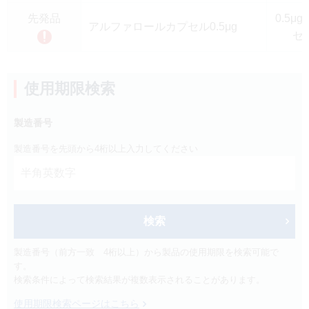
製品検索
先発品
0.5μ
アルファロールカプセル0.5μg
キーワード
から探す
セ
剤型
から探す
使用期限検索
選択してください
薬効
から探す
製造番号
選択してください
製造番号を先頭から4桁以上入力してください
新製品
オンコロジー
クリア
検索
検索
製造番号（前方一致 4桁以上）から製品の使用期限を検索可能で
す。
検索条件によって検索結果が複数表示されることがあります。
使用期限検索ページはこちら
Japanese
English