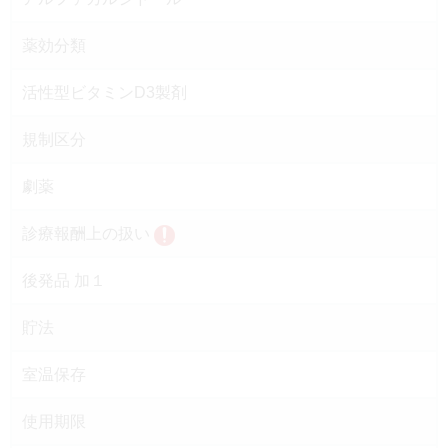
薬効分類
活性型ビタミンD3製剤
規制区分
劇薬
診療報酬上の扱い
後発品 加１
貯法
室温保存
使用期限