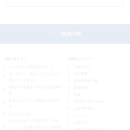
PAGETOP
一般の皆さまへ
日医工について
ジェネリック医薬品について
ごあいさつ
食べること、飲むことがつらいと
会社概要
感じていませんか
全国事業所一覧
開発から流通までを支える組織体
組織体制
制
沿革
患者さまとそのご家族のための工
透明性に関する指針
夫
法令遵守宣言
くすりのしおり
ミッション
エタネルセプトBS皮下注「日医
品質方針
工」による
治療を受けられる患者
日医工の品質について