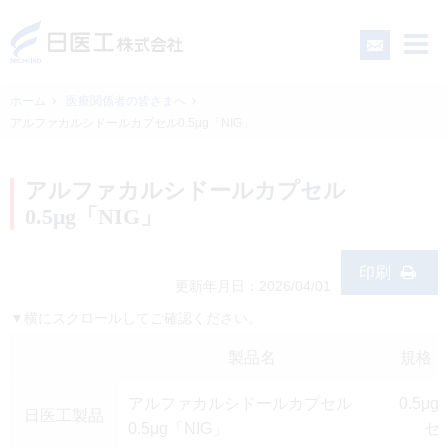
ホーム
医療関係者の皆さまへ
アルファカルシドールカプセル0.5μg「NIG」
一般の皆さまへ
アルファカルシドールカプセル
医療関係者の皆さまへ
0.5μg「NIG」
日医工について
印刷
更新年月日：2026/04/01
▼横にスクロールしてご確認ください。
CSR
製品名
規格・
採用情報
アルファカルシドールカプセル
0.5μ
日医工製品
0.5μg「NIG」
セ