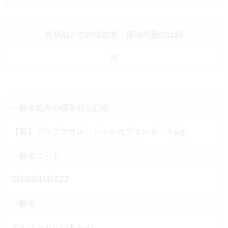
先発品との効能効果
・用法用量の比較
同
一般名処方の
標準的な記載
【般】アルファカルシドールカプセル０．５μｇ
一般名コード
3112001M2ZZZ
一般名
アルファカルシドール