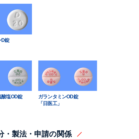
ンD錠
酸塩OD錠
ガランタミンOD錠
「日医工」
分・製法・申請の関係