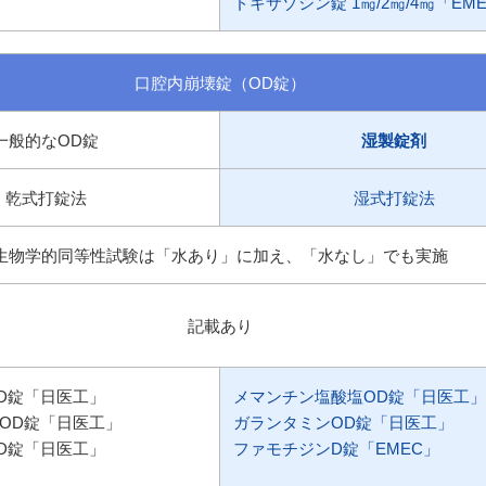
ドキサゾシン錠 1㎎/2㎎/4㎎「EM
口腔内崩壊錠（OD錠）
一般的なOD錠
湿製錠剤
乾式打錠法
湿式打錠法
生物学的同等性試験は「水あり」に加え、「水なし」でも実施
記載あり
D錠「日医工」
メマンチン塩酸塩OD錠「日医工」
OD錠「日医工」
ガランタミンOD錠「日医工」
D錠「日医工」
ファモチジンD錠「EMEC」