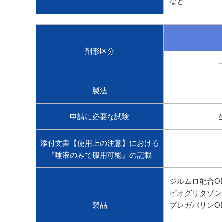
など
剤形区分
製法
申請に必要な試験
添付文書【使用上の注意】における
『唾液のみで服用可能』の記載
ジルムロ配合O
ピオグリタゾン
製品
プレガバリンO