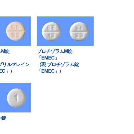
ルM錠
ブロチゾラムM錠
「EMEC」
プリルマレイン
（現 ブロチゾラム錠
EC」）
「EMEC」）
ン錠