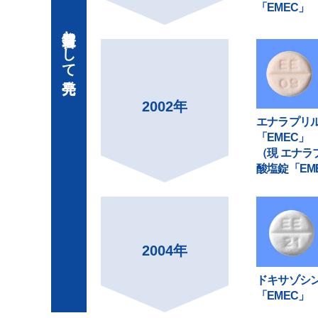
「EMEC」
普通錠として発売
2002年
エナラプリ
「EMEC」
（現 エナラ
酸塩錠「EM
2004年
ドキサゾシ
「EMEC」