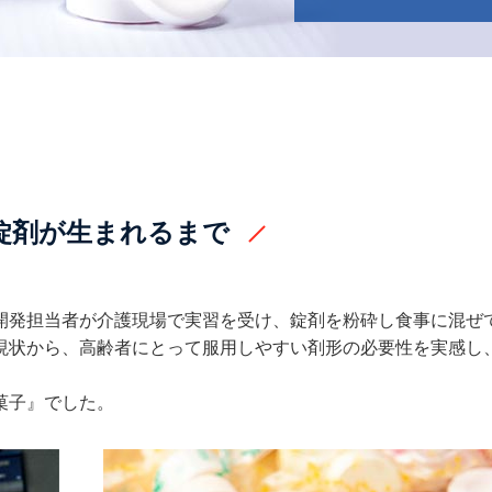
錠剤が生まれるまで
新製品
オンコロジー
開発担当者が介護現場で実習を受け、錠剤を粉砕し食事に混ぜ
現状から、高齢者にとって服用しやすい剤形の必要性を実感し
菓子』でした。
Japanese
English