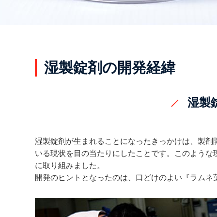
製品検索
キーワード
から探す
剤型
から探す
湿製錠剤の開発経緯
選択してください
薬効
から探す
選択してください
湿製
クリア
湿製錠剤が生まれることになったきっかけは、製剤
いる現状を目の当たりにしたことです。このような
に取り組みました。
開発のヒントとなったのは、口どけのよい『ラムネ