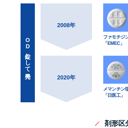
2008年
ファモチジ
OD錠として発売
「EMEC」
2020年
メマンチン塩
「日医工」
剤形区