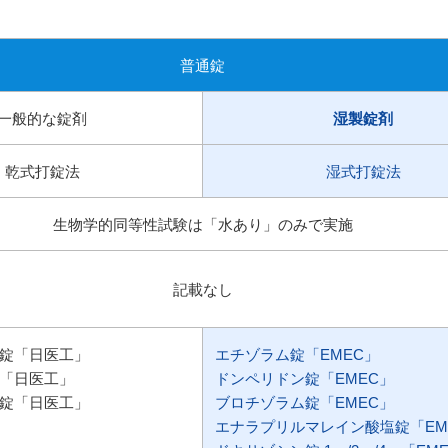
普通錠
一般的な錠剤
湿製錠剤
乾式打錠法
湿式打錠法
生物学的同等性試験は「水あり」のみで実施
記載なし
錠「日医工」
エチゾラム錠「EMEC」
「日医工」
ドンペリドン錠「EMEC」
錠「日医工」
ブロチゾラム錠「EMEC」
エナラプリルマレイン酸塩錠「EM