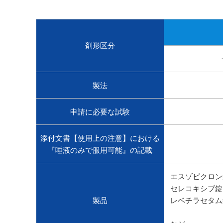
剤形区分
製法
申請に必要な試験
添付文書【使用上の注意】における
『唾液のみで服用可能』の記載
エスゾピクロン
セレコキシブ錠
製品
レベチラセタム