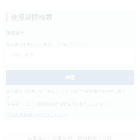
製品検索
キーワード
から探す
使用期限検索
製造番号
剤型
から探す
選択してください
製造番号を先頭から4桁以上入力してください
薬効
から探す
選択してください
新製品
オンコロジー
検索
クリア
製造番号（前方一致 4桁以上）から製品の使用期限を検索可能で
す。
検索
検索条件によって検索結果が複数表示されることがあります。
使用期限検索ページはこちら
先発品との効能効果
・用法用量の比較
Japanese
English