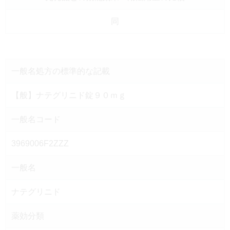
同
一般名処方の
標準的な記載
【般】ナテグリニド錠９０ｍｇ
一般名コード
3969006F2ZZZ
一般名
ナテグリニド
薬効分類