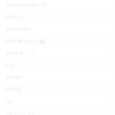
速効型食後血糖降下剤
規制区分
処方箋医薬品
診療報酬上の扱い
後発品 加１，２
貯法
室温保存
使用期限
3年
オレンジブック