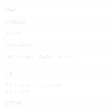
対象外
原薬製造国
大韓民国
製剤製造企業名
日医工株式会社 富山第一工場（日本）
性状
剤形：フィルムコーティング錠
色調：淡赤色
直径(mm)