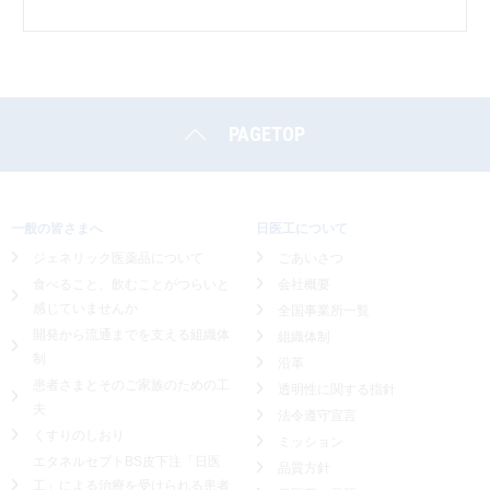
PAGETOP
一般の皆さまへ
日医工について
ジェネリック医薬品について
ごあいさつ
食べること、飲むことがつらいと
会社概要
感じていませんか
全国事業所一覧
開発から流通までを支える組織体
組織体制
制
沿革
患者さまとそのご家族のための工
透明性に関する指針
夫
法令遵守宣言
くすりのしおり
ミッション
エタネルセプトBS皮下注「日医
品質方針
工」による
治療を受けられる患者