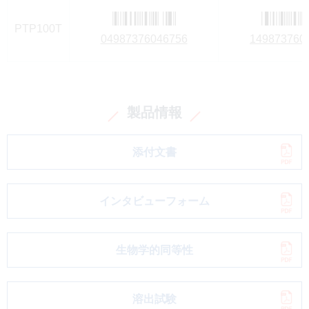
PTP100T
04987376046756
149873760
製品情報
添付文書
インタビューフォーム
生物学的同等性
溶出試験