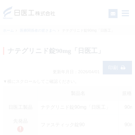
ホーム
医療関係者の皆さまへ
ナテグリニド錠90mg「日医工」
一般の皆さまへ
ナテグリニド錠90mg「日医工」
医療関係者の皆さまへ
印刷
更新年月日：2026/04/01
▼横にスクロールしてご確認ください。
日医工について
製品名
規格
CSR
日医工製品
ナテグリニド錠90mg「日医工」
90m
採用情報
先発品
ファスティック錠90
90m