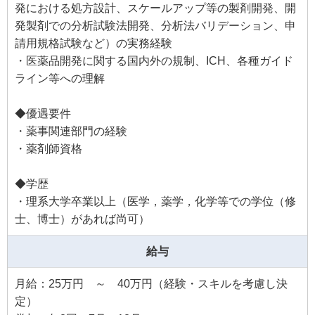
発における処方設計、スケールアップ等の製剤開発、開
発製剤での分析試験法開発、分析法バリデーション、申
請用規格試験など）の実務経験
・医薬品開発に関する国内外の規制、ICH、各種ガイド
ライン等への理解
◆優遇要件
・薬事関連部門の経験
・薬剤師資格
◆学歴
・理系大学卒業以上（医学，薬学，化学等での学位（修
士、博士）があれば尚可）
給与
月給：25万円 ～ 40万円（経験・スキルを考慮し決
定）