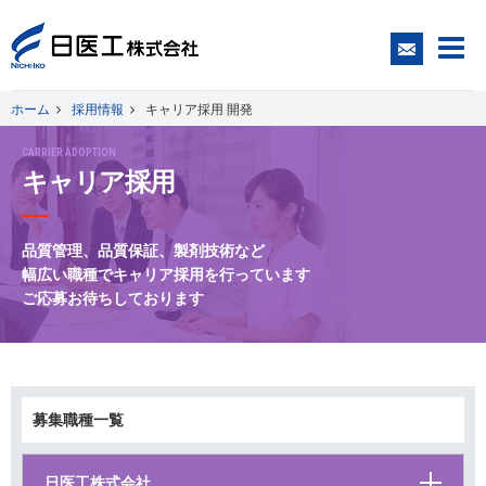
ホーム
採用情報
キャリア採用 開発
CARRIER ADOPTION
一般の皆さまへ
キャリア採用
医療関係者の皆さまへ
品質管理、品質保証、製剤技術など
幅広い職種でキャリア採用を行っています
日医工について
ご応募お待ちしております
CSR
募集職種一覧
採用情報
日医工株式会社