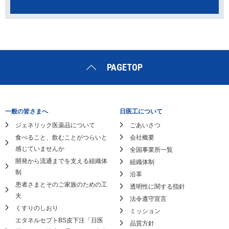
PAGETOP
一般の皆さまへ
日医工について
ジェネリック医薬品について
ごあいさつ
食べること、飲むことがつらいと
会社概要
感じていませんか
全国事業所一覧
開発から流通までを支える組織体
組織体制
制
沿革
患者さまとそのご家族のための工
透明性に関する指針
夫
法令遵守宣言
くすりのしおり
ミッション
エタネルセプトBS皮下注「日医
品質方針