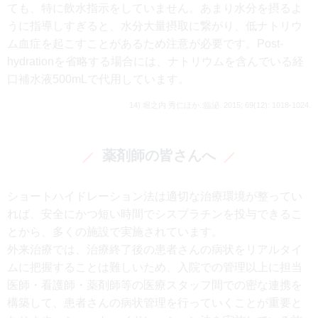
ても、特に飲水指示をしていません。あまり水分を摂るよ
うに指導しすぎると、水分大量摂取に繋がり、低ナトリウ
ム血症を起こすことがあるため注意が必要です。Post-
hydrationを省略する場合には、ナトリウムを含んでいる経
口補水液500mLで代用しています。
14) 堀之内 秀仁ほか.:臨泌. 2015; 69(12): 1018-1024.
薬剤師の皆さんへ
ショートハイドレーション法は適切な治療環境が整ってい
れば、安全にかつ短い時間でシスプラチンを投与できるこ
とから、多くの施設で実施されています。
外来治療では、治療終了後の患者さんの病状をリアルタイ
ムに把握することは難しいため、入院での管理以上に担当
医師・看護師・薬剤師等の医療スタッフ間での密な連携を
構築して、患者さんの病状管理を行っていくことが重要と