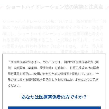
ショートハイドレーション法の実際と注意点
1)
ショートハイドレーション法については、添付文書
に「最
新の『がん薬物療法時の腎障害診療ガイドライン』等を参
考にし、ショートハイドレーション法が適用可能と考えら
れる患者にのみ実施すること」と記載されており、すべて
の患者さんに行われるわけではありません。また、導入後
もさまざまな注意点があります。適応患者の選定、注意点
等については、「手引き」に詳しく記載されていますので
「医療関係者の皆さまへ」のページでは、 国内の医療関係者の方（医
ご紹介します。
師、歯科医師、薬剤師、看護師等）を対象に、 日医工株式会社の医療
用医薬品を適正にご使用いただくための情報等を提供しています。 一
【適応患者の選定】
般の方に対する情報提供を目的としたものではありませんのでご了承
まず、シスプラチン投与自体の適応患者かどうかを見極
ください。
めることが必要である。ショートハイドレーション法の
使用にあたっては下記の項目にも特に留意すべきであ
あなたは
医療関係者の方ですか？
る。