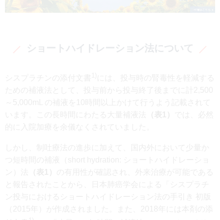
ショートハイドレーション法について
1)
シスプラチンの添付文書
には、投与時の腎毒性を軽減する
ための補液法として、投与前から投与終了後までに計2,500
～5,000mL の補液を10時間以上かけて行うよう記載されて
います。この長時間にわたる大量補液法
（表1）
では、必然
的に入院加療を余儀なくされていました。
しかし、制吐療法の進歩に加えて、国内外において少量か
つ短時間の補液（short hydration: ショートハイドレーショ
ン）法
（表1）
の有用性が確認され、外来治療が可能である
と報告されたことから、日本肺癌学会による「シスプラチ
ン投与におけるショートハイドレーション法の手引き 初版
（2015年）が作成されました。また、2018年には本剤の添