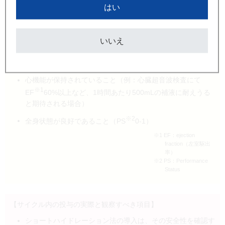
腎機能が十分に維持されていること（例：血清クレアチニン
はい
値施設基準上限値以下、かつ、クレアチニンクリアランス値
≥60mL/min；ただし、筋肉量の影響を受けるため、高齢者
等では正確性にかける場合があることに留意し、必要に応じ
いいえ
て蓄尿法での測定を検討する）
飲水指示に対して十分な理解力を有すること
心機能が保持されていること（例：心臓超音波検査にて
※1
EF
60%以上など、1時間あたり500mLの補液に耐えうる
と期待される場合）
※2
全身状態が良好であること（PS
0-1）
※1 EF：ejection
fraction（左室駆出
率）
※2 PS：Performance
Status
【サイクル内の投与の実際と観察すべき項目】
ショートハイドレーション法の導入は、その安全性を確認す