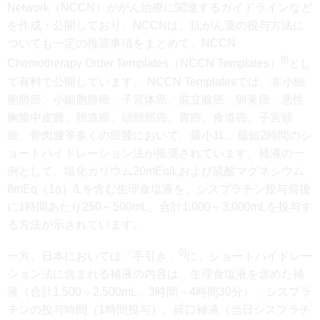
Network（NCCN）ががん治療に関連するガイドラインなど
を作成・公開しており、NCCNは、抗がん薬の投与方法に
ついても一定の推奨事項をまとめて、NCCN
8)
Chemotherapy Order Templates（NCCN Templates）
とし
て有料で公開しています。 NCCN Templatesでは、非小細
胞肺癌、小細胞肺癌、子宮体癌、前立腺癌、卵巣癌、悪性
胸膜中皮腫、胆道癌、頭頸部癌、胃癌、食道癌、子宮頸
癌、骨肉腫等多くの癌腫において、最小1L、最短2時間のシ
ョートハイドレーション法が推奨されています。補液の一
例として、塩化カリウム20mEq/Lおよび硫酸マグネシウム
8mEq（1g）/Lを含む生理食塩液を、シスプラチン投与前後
に1時間あたり250～500mL、合計1,000～3,000mLを投与す
る方法が示されています。
9)
一方、日本においては「手引き」
に、ショートハイドレー
ション法に含まれる補液の内容は、生理食塩液を含めた補
液（合計1,500～2,500mL、3時間～4時間30分）、シスプラ
チンの投与時間（1時間投与）、経口補液（当日シスプラチ