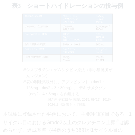
表3 ショートハイドレーションの投与例
※シスプラチン＋ゲムシタビン療法（非小細胞肺が
んレジメン）
※表の制吐薬以外に、アプレピタント（day1：
125mg、day2～3：80mg）、 デキサメタゾン
（day2～4：8mg）を内服する
堀之内 秀仁ほか.:臨泌. 2015; 69(12): 1018-
1024.より許諾を得て転載
本試験に登録された44例において、主要評価項目である、1
※
サイクル目におけるGrade2以上のクレアチニン上昇
は認
められず、達成基準（44例のうち36例が1サイクル目の