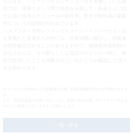
なります。ショートハイドレーション法を実施している施
設では、医療スタッフ間で役割を分担して、患者さんに抗
がん薬の投与スケジュールや副作用、飲水や制吐薬の重要
性についての説明が行われています。
シスプラチン含有レジメンでショートハイドレーション法
を実施した患者さんの中には、外来治療に移行し、内服薬
が院外処方されることがありますので、保険薬局薬剤師の
みなさんには、その際もしくは電話でのフォロー時に、病
院で説明したことを理解されているかどうか確認して頂け
ると助かります。
当コンテンツの情報および監修者の所属・役職は掲載日時点での情報となりま
す。
また、当該医薬品の使用に当たっては、最新の添付文書、ガイドライン等をあ
わせてご参照くださいますようお願いします。
一覧へ戻る