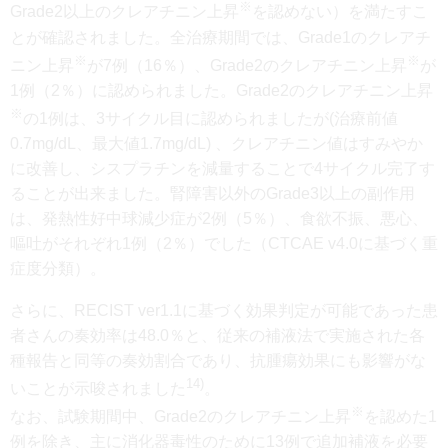
※
Grade2以上のクレアチニン上昇
を認めない）を満たすこ
とが確認されました。全治療期間では、Grade1のクレアチ
※
※
ニン上昇
が7例（16％）、Grade2のクレアチニン上昇
が
1例（2％）に認められました。Grade2のクレアチニン上昇
※
の1例は、3サイクル目に認められましたが(治療前値
0.7mg/dL、最大値1.7mg/dL) 、クレアチニン値はすみやか
に改善し、シスプラチンを減量することで4サイクル完了す
ることが出来ました。腎障害以外のGrade3以上の副作用
は、発熱性好中球減少症が2例（5％）、食欲不振、悪心、
嘔吐がそれぞれ1例（2％）でした（CTCAE v4.0に基づく重
症度分類）。
さらに、RECIST ver1.1に基づく効果判定が可能であった患
者さんの奏効率は48.0％と、従来の補液法で実施された各
種報告と同等の奏効割合であり、抗腫瘍効果にも影響がな
14)
いことが示唆されました
。
※
なお、試験期間中、Grade2のクレアチニン上昇
を認めた1
例を除き、主に消化器毒性のために13例で追加補液を必要