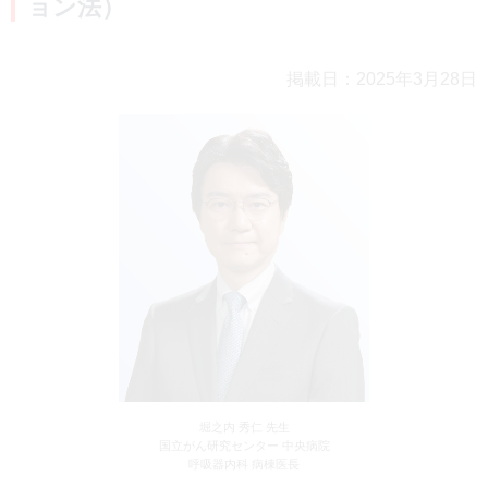
ョン法）
製品検索
キーワード
から探す
掲載日：2025年3月28日
剤型
から探す
選択してください
薬効
から探す
選択してください
新製品
オンコロジー
クリア
検索
堀之内 秀仁 先生
国立がん研究センター 中央病院
呼吸器内科 病棟医長
Japanese
English