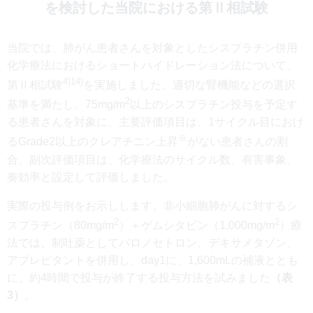
を検討した当院における第Ⅱ相試験
当院では、肺がん患者さんを対象としたシスプラチン併用
化学療法におけるショートハイドレーション法について、
4)14)
第Ⅱ相試験
を実施しました。適切な腎機能などの選択
2
基準を満たし、75mg/m
以上のシスプラチン投与を予定す
る患者さんを対象に、主要評価項目は、1サイクル目におけ
※
るGrade2以上のクレアチニン上昇
がない患者さんの割
合、副次評価項目は、化学療法のサイクル数、有害事象、
奏効率と設定して評価しました。
実際の投与例をお示しします。非小細胞肺がんに対するシ
2
2
スプラチン（80mg/m
）＋ゲムシタビン（1,000mg/m
）療
法では、制吐薬としてパロノセトロン、デキサメタゾン、
アプレピタントを併用し、day1に、1,600mLの補液ととも
に、約4時間で投与が終了する投与方法を試みました
（表
3）
。