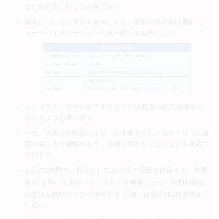
るため必要に応じて入院で行う。
補液については下記を参考にする。実際の投与例は
表2
「シ
ョートハイドレーションの投与例」も参照のこと。
シスプラチン投与が終了するまでに1L程度の経口補液を心
がけるよう患者に促す。
一方、大量の水摂取により、水中毒を介した低ナトリウム血
症を生じる可能性があり、過剰な飲水をしないことも患者に
説明する。
上記の2時間で、目安として1L程度の尿量を確保する。体重
*
変化
を用いて水分バランスを十分考慮しつつ、強制利尿薬
*
の追加を随時行うよう検討する（
例：体重が2kg程度増加し
た場合）。