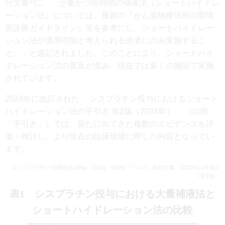
1)
付文書
に、「少量かつ短時間の補液法（ショートハイドレ
ーション法）については、最新の『がん薬物療法時の腎障
害診療ガイドライン』等を参考にし、ショートハイドレー
ション法が適用可能と考えられる患者にのみ実施するこ
と。」と追記されました。このことにより、ショートハイ
ドレーション法の普及が進み、現在では多くの施設で実施
されています。
2024年に改訂された 「シスプラチン投与におけるショート
ハイドレーション法の手引き 第2版（2024年） 」（以降
「手引き」）では、新たに出てきた複数のエビデンスを評
価・検討し、より現在の臨床現場に即した内容となってい
ます。
1) シスプラチン点滴静注10mg・25mg・50mg「マルコ」添付文書 2023年11月改訂
（第1版）
表1 シスプラチン投与における大量補液法と
ショートハイドレーション法の比較