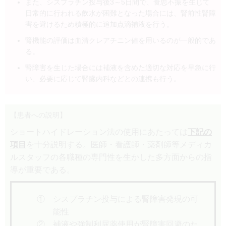
また、シスプラチン投与後3～5日間で、食思不振を生じて
日常的に行われる飲水が困難となった場合には、腎前性腎障
害を避けるため積極的に追加点滴補液を行う。
腎機能の評価は血清クレアチニン値を用いるのが一般的であ
る。
腎障害を生じた場合には補液を含めた適切な対応を早急に行
い、必要に応じて腎臓内科などとの連携も行う。
【患者への説明】
ショートハイドレーション法の使用にあたっては
下記の
項目
を十分説明する。医師・看護師・薬剤師等メディカ
ルスタッフの各職種の専門性を生かした多方面からの指
導が重要である。
① シスプラチン投与による腎障害発現の可
能性
② 補液や強制利尿薬使用が腎障害回避のた