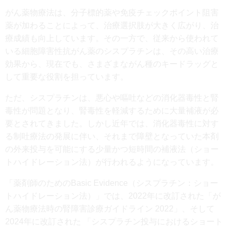
がん薬物療法は、分子標的薬や免疫チェックポイント阻害
薬が加わることによって、治療選択肢が大きく広がり、治
療成績も向上しています。その一方で、従来から使われて
いる細胞障害性抗がん薬のシスプラチンは、その高い治療
効果から、現在でも、さまざまながん種のキードラッグと
して重要な役割を担っています。
ただ、シスプラチンは、悪心や嘔吐などの消化器毒性と腎
毒性が問題となり、腎毒性を軽減するために大量補液が必
要とされてきました。しかし近年では、消化器毒性に対す
る制吐療法の発展に伴い、それまで障壁となっていた本剤
の外来投与を可能にする少量かつ短時間の補液法（ショー
トハイドレーション法）が行われるようになっています。
「薬剤師のためのBasic Evidence（シスプラチン：ショー
トハイドレーション法）」では、2022年に改訂された「が
ん薬物療法時の腎障害診療ガイドライン 2022」、そして
2024年に改訂された 「シスプラチン投与におけるショート