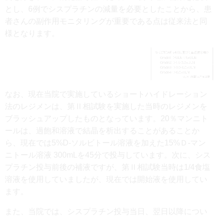
とし、6例でシスプラチンの減量を必要としたことから、患
者さんの副作用モニタリングが重要である点は従来法と同
様となります。
なお、現在当院で実施しているショートハイドレーション
法のレジメンは、第Ⅱ相試験を実施した当時のレジメンを
ブラッシュアップしたものとなっています。20％マンニト
ールは、過飽和溶液で結晶を析出することがあることか
ら、現在では5%D-ソルビトール溶液を加えた15%Ｄ-マン
ニトール溶液 300mLを45分で投与しています。次に、シス
プラチン投与前後の補液ですが、第Ⅱ相試験当時は1/4食塩
溶液を使用していましたが、現在では開始液を使用してい
ます。
また、当院では、シスプラチン投与当日、翌日以降につい