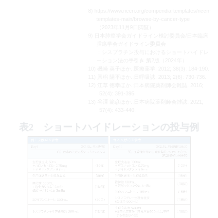
8) https://www.nccn.org/compendia-templates/nccn-
templates-main/browse-by-cancer-type
（2023年11月9日閲覧）
9) 日本肺癌学会ガイドライン検討委員会/日本臨床
腫瘍学会ガイドライン委員会
：シスプラチン投与におけるショートハイドレ
ーション法の手引き 第2版（2024年）
10) 磯崎 英子ほか.:医療薬学. 2012; 38(3): 184-190.
11) 興梠 陽平ほか.:日呼吸誌. 2013; 2(6): 730-736.
12) 江草 徳幸ほか.:日本病院薬剤師会雑誌. 2016;
52(4): 391-395.
13) 谷澤 範彦ほか.:日本病院薬剤師会雑誌. 2021;
57(4): 433-440.
表2 ショートハイドレーションの投与例