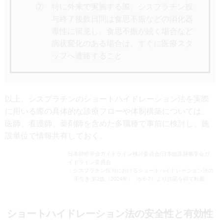
⑦ 特に外来で実施する際、シスプラチン投
与終了後数日間は食思不振などの消化器
毒性に留意し、食思不振が続く場合など
病状変化のある場合は、すぐに医療スタ
ッフへ連絡すること
以上、シスプラチンのショートハイドレーション法を実際
に用いる際の具体的な診療フローや体制構築については、
医師、看護師、薬剤師を含めた多職種で事前に検討し、施
設単位で情報共有しておく。
日本肺癌学会ガイドライン検討委員会/日本臨床腫瘍学会ガ
イドライン委員会
：シスプラチン投与におけるショートハイドレーション法の
手引き 第2版（2024年）（p.6-7）より許諾を得て転載
ショートハイドレーション法の安全性と有効性