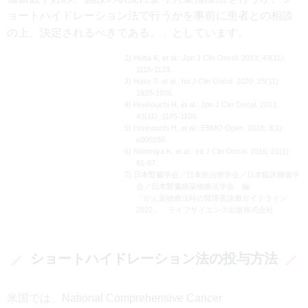
ョートハイドレーション法で行うかを事前に患者との相談
の上、決定されるべきである。」としています。
2) Hotta K, et al.: Jpn J Clin Oncol. 2013; 43(11):
1115-1123.
3) Hase T, et al.: Int J Clin Oncol. 2020; 25(11):
1928-1935.
4) Horinouchi H, et al.: Jpn J Clin Oncol. 2013;
43(11): 1105-1109.
5) Horinouchi H, et al.: ESMO Open. 2018; 3(1):
e000288.
6) Ninomiya K, et al.: Int J Clin Oncol. 2016; 21(1):
81-87.
7) 日本腎臓学会／日本癌治療学会／日本臨床腫瘍学
会／日本腎臓病薬物療法学会 編
「がん薬物療法時の腎障害診療ガイドライン
2022」 ライフサイエンス出版株式会社
ショートハイドレーション法の投与方法
米国では、National Comprehensive Cancer