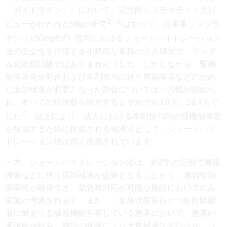
「ガイドライン」）において、定性的システマティックレ
2～6)
ビューが行われた5報の研究
はすべて、高用量シスプラ
2
チン（≧50mg/m
）投与におけるショートハイドレーション
法の安全性を評価する小規模な単群の介入研究で、ランダ
ム化比較試験ではありませんでした。しかしながら、腎機
能障害発生割合および本剤投与に伴う胃腸障害などのため
に追加補液が必要となった割合については一貫性が認めら
れ、すべての症例数を統合するとそれぞれ3.6％、19.4％で
7)
した
。以上により、成人における本剤投与時の腎機能障害
を軽減するために推奨される補液法として、ショートハイ
ドレーション法は弱く推奨されています。
一方、ショートハイドレーション法は、約2割の症例で胃腸
障害などに伴う追加補液が必要となることから、適切な治
療環境が確保でき、緊急時対応が可能な施設においてのみ
実施が考慮されます。また、「全身状態良好かつ短時間補
液に耐えうる臓器機能を有している患者において、患者の
価値観や好み、施設の状況により大量補液法を行うか、シ