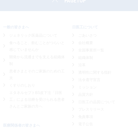
PAGETOP
一般の皆さまへ
日医工について
ジェネリック医薬品について
ごあいさつ
食べること、飲むことがつらいと
会社概要
感じていませんか
全国事業所一覧
開発から流通までを支える組織体
組織体制
制
沿革
患者さまとそのご家族のための工
透明性に関する指針
夫
法令遵守宣言
くすりのしおり
ミッション
エタネルセプトBS皮下注「日医
品質方針
工」による
治療を受けられる患者
日医工の品質について
さんとご家族の方へ
プレスリリース
免責事項
電子公告
医療関係者の皆さまへ