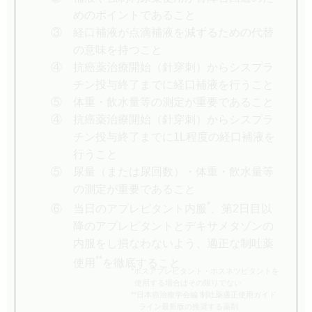
めのポイントであること
③ 経口補液が点滴補液を減ずるための代替
の意味を持つこと
④ 抗癌薬治療開始（針穿刺）からシスプラ
チン投与終了までに経口補液を行うこと
⑤ 体重・飲水量等の測定が重要であること
④ 抗癌薬治療開始（針穿刺）からシスプラ
チン投与終了までに1L程度の経口補液を
行うこと
⑤ 尿量（または尿回数）・体重・飲水量等
の測定が重要であること
*
⑥ 当日のアプレピタント内服
、第2日目以
降のアプレピタントとデキサメタゾンの
内服をし損なわないよう、適正な制吐薬
**
使用
を徹底すること
*ホスアプレピタント・ホスネツピタントを
使用する場合はその限りでない
**日本癌治療学会編 制吐薬適正使用ガイド
ライン最新版の推奨する薬剤