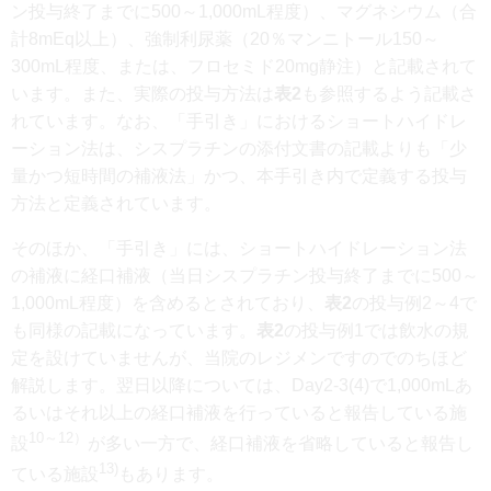
ン投与終了までに500～1,000mL程度）、マグネシウム（合
計8mEq以上）、強制利尿薬（20％マンニトール150～
300mL程度、または、フロセミド20mg静注）と記載されて
います。また、実際の投与方法は
表2
も参照するよう記載さ
れています。なお、「手引き」におけるショートハイドレ
ーション法は、シスプラチンの添付文書の記載よりも「少
量かつ短時間の補液法」かつ、本手引き内で定義する投与
方法と定義されています。
そのほか、「手引き」には、ショートハイドレーション法
の補液に経口補液（当日シスプラチン投与終了までに500～
1,000mL程度）を含めるとされており、
表2
の投与例2～4で
も同様の記載になっています。
表2
の投与例1では飲水の規
定を設けていませんが、当院のレジメンですのでのちほど
解説します。翌日以降については、Day2-3(4)で1,000mLあ
るいはそれ以上の経口補液を行っていると報告している施
10～12）
設
が多い一方で、経口補液を省略していると報告し
13)
ている施設
もあります。