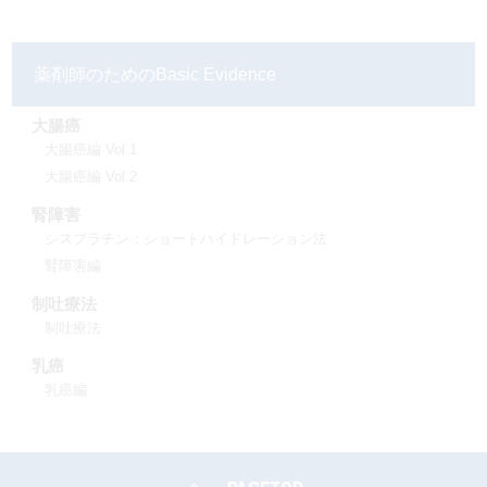
薬剤師のためのBasic Evidence
大腸癌
大腸癌編 Vol.1
大腸癌編 Vol.2
腎障害
シスプラチン：ショートハイドレーション法
腎障害編
制吐療法
制吐療法
乳癌
乳癌編