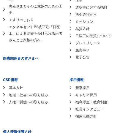
沿革
患者さまとそのご家族のための工
透明性に関する指針
夫
法令遵守宣言
くすりのしおり
ミッション
エタネルセプトBS皮下注「日医
品質方針
工」による
治療を受けられる患者
日医工の品質について
さんとご家族の方へ
プレスリリース
免責事項
電子公告
医療関係者の皆さまへ
CSR情報
採用情報
基本方針
新卒採用
地域・社会への取り組み
キャリア採用
人権・労働への取り組み
福利厚生・教育制度
社員インタビュー
採用活動方針
個人情報保護方針