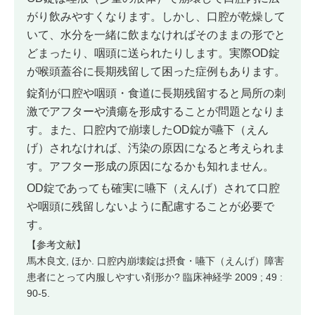
がり飲みやすくなります。しかし、口腔が乾燥して
いて、水分を一緒に飲まなければそのままの形でと
どまったり、咽頭に送られたりします。実際OD錠
が喉頭蓋谷に長期残留して困った症例もあります。
錠剤が口腔や咽頭・食道に長期残留すると局所の刺
激でアフターや潰瘍を形成することが問題となりま
す。また、口腔内で崩壊したOD錠が嚥下（えん
げ）されなければ、汚染の原因になると考えられま
す。アフター形成の原因になるかも知れません。
OD錠であっても確実に嚥下（えんげ）されて口腔
や咽頭に残留しないように配慮することが必要で
す。
【参考文献】
馬木良文, ほか. 口腔内崩壊錠は摂食・嚥下（えんげ）障害
患者にとって内服しやすい剤形か? 臨床神経学 2009 ; 49 :
90-5.