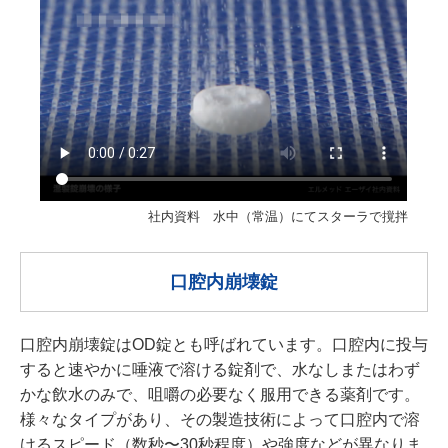
社内資料 水中（常温）にてスターラで撹拌
口腔内崩壊錠
口腔内崩壊錠はOD錠とも呼ばれています。口腔内に投与
すると速やかに唾液で溶ける錠剤で、水なしまたはわず
かな飲水のみで、咀嚼の必要なく服用できる薬剤です。
様々なタイプがあり、その製造技術によって口腔内で溶
けるスピード（数秒〜30秒程度）や強度などが異なりま