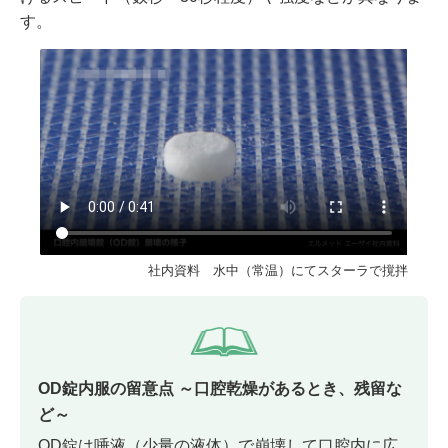
す。
社内資料 水中（常温）にてスターラで撹拌
OD錠内服の留意点 ～口腔乾燥があるとき、残留な
ど～
OD錠は唾液（少量の液体）で崩壊して口腔内に広