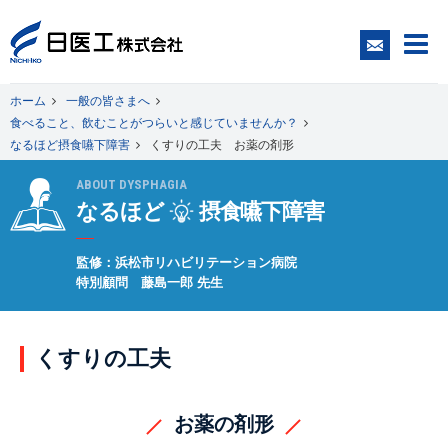
ホーム
一般の皆さまへ
食べること、飲むことがつらいと感じていませんか？
一般の皆さまへ
なるほど摂食嚥下障害
くすりの工夫 お薬の剤形
ABOUT DYSPHAGIA
医療関係者の皆さまへ
なるほど
摂食嚥下障害
監修：浜松市リハビリテーション病院
日医工について
特別顧問 藤島一郎 先生
CSR
くすりの工夫
採用情報
お薬の剤形