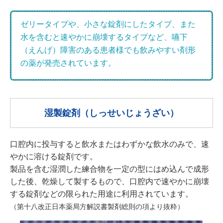
Japanese
English
ゼリータイプや、小さな錠剤にしたタイプ、また
水を含むと速やかに崩壊するタイプなど、嚥下
（えんげ）障害のある患者様でも飲みやすい剤形
の薬が発売されています。
湿製錠剤（しっせいじょうざい）
口腔内に投与すると飲水またはわずかな飲水のみで、速
やかに溶ける錠剤です。
製品を含む湿潤した練合物を一定の型にはめ込んで成形
した後、乾燥して製するもので、口腔内で速やかに崩壊
する錠剤などの限られた用途に利用されています。
（第十八改正日本薬局方解説書製剤総則の項より抜粋）