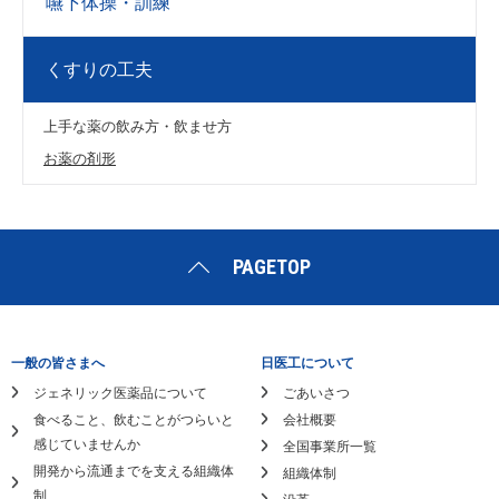
嚥下体操・訓練
くすりの工夫
上手な薬の飲み方・飲ませ方
お薬の剤形
PAGETOP
一般の皆さまへ
日医工について
ジェネリック医薬品について
ごあいさつ
食べること、飲むことがつらいと
会社概要
感じていませんか
全国事業所一覧
開発から流通までを支える組織体
組織体制
制